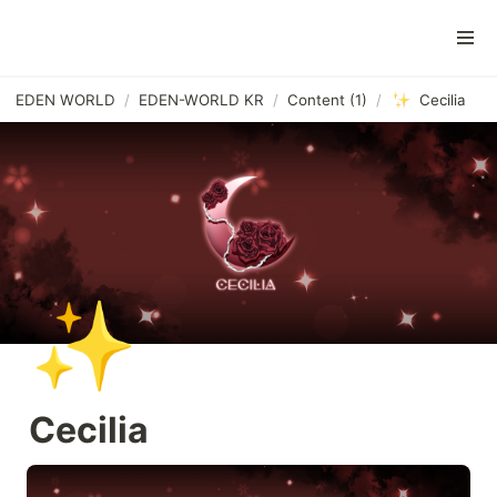
EDEN WORLD
/
EDEN-WORLD KR
/
Content (1)
/
Cecilia
✨
Cecilia